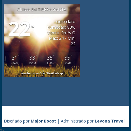
CLIMA EN TIERRA SANTA
22
cielo claro
°
Humedad: 83%
Viento: 0m/s O
Máx: 24 • Mín:
22
°
°
°
°
31
33
35
35
SAB
DOM
LUN
MAR
Weather from OpenWeatherMap
Diseñado por
Major Boost
| Administrado por
Levona Travel
?>